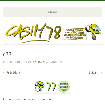
Chaine d'Amitié pour la Sécurité et l'Information des Motards du N-
CASIM 78
Menu
O de l'Ile de France
Aller
au
contenu
principal
c77
PUBLIÉ
13 JUILLET 2011
À
150 × 50
DANS
C77
← Précédent
Suivant →
Poster un commentaire
ou un
rétrolien
.