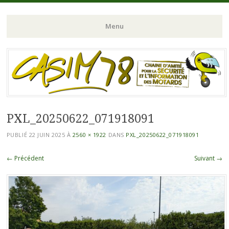
Chaine d'Amitié pour la Sécurité et l'Information des Motards du N-
CASIM 78
Menu
O de l'Ile de France
Aller
au
contenu
principal
PXL_20250622_071918091
PUBLIÉ
22 JUIN 2025
À
2560 × 1922
DANS
PXL_20250622_071918091
← Précédent
Suivant →