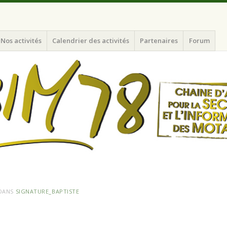
nformation des Motards du N-O de l'Ile de France
Nos activités
Calendrier des activités
Partenaires
Forum
DANS
SIGNATURE_BAPTISTE