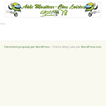
rmés.
Fièrement propulsé par WordPress
|
Thème Misty Lake par
WordPress.com
.