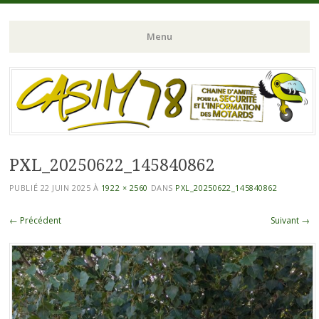
Chaine d'Amitié pour la Sécurité et l'Information des Motards du N-
CASIM 78
Menu
O de l'Ile de France
Aller
au
contenu
principal
PXL_20250622_145840862
PUBLIÉ
22 JUIN 2025
À
1922 × 2560
DANS
PXL_20250622_145840862
← Précédent
Suivant →