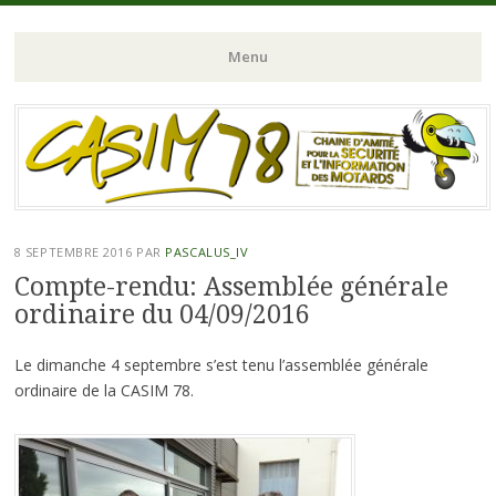
Chaine d'Amitié pour la Sécurité et l'Information des Motards du N-
CASIM 78
Menu
O de l'Ile de France
Aller
au
contenu
principal
8 SEPTEMBRE 2016
PAR
PASCALUS_IV
Compte-rendu: Assemblée générale
ordinaire du 04/09/2016
Le dimanche 4 septembre s’est tenu l’assemblée générale
ordinaire de la CASIM 78.