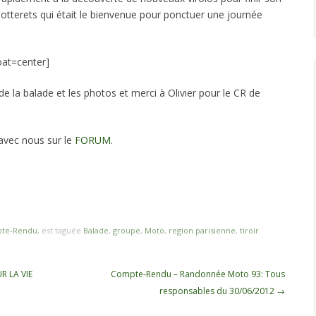
-Cotterets qui était le bienvenue pour ponctuer une journée
oat=center]
de la balade et les photos et merci à Olivier pour le CR de
 avec nous sur le
FORUM.
te-Rendu
, est taguée
Balade
,
groupe
,
Moto
,
region parisienne
,
tiroir
.
R LA VIE
Compte-Rendu – Randonnée Moto 93: Tous
responsables du 30/06/2012
→