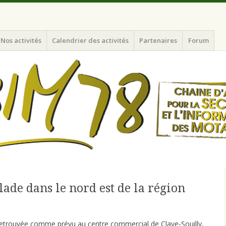
nformation des Motards du N-O de l'Ile de France
Nos activités
Calendrier des activités
Partenaires
Forum
ade dans le nord est de la région
etrouvée comme prévu au centre commercial de Claye-Souilly,