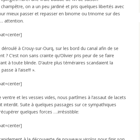
champêtre, on a un peu jardiné et pris quelques libertés avec
 pour mieux passer et repasser en binome ou trinome sur des
…. attention.
oat=center]
 déroulé à Crouy-sur-Ourq, sur les bord du canal afin de se
t ? C’est non sans crainte qu’Olivier pris peur de se faire
ant à toute blinde. D’autre plus téméraires scandaient la
asse à l’aise!!! ».
oat=center]
 ventre et les vessies vides, nous partîmes à l’assaut de lacets
ait interdit. Suite à quelques passages sur ce sympathiques
récupérer quelques forces ….irrésistible:
oat=center]
rapidement à la découverte de nouveaux virolos pour finir son