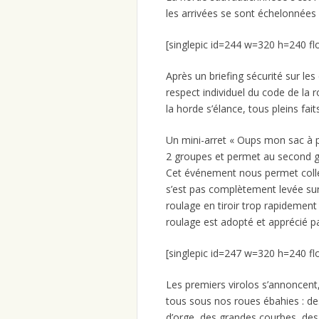
les arrivées se sont échelonnées
[singlepic id=244 w=320 h=240 fl
Après un briefing sécurité sur le
respect individuel du code de la r
la horde s’élance, tous pleins fai
Un mini-arret « Oups mon sac à pi
2 groupes et permet au second gr
Cet événement nous permet colle
s’est pas complètement levée su
roulage en tiroir trop rapidement
roulage est adopté et apprécié pa
[singlepic id=247 w=320 h=240 fl
Les premiers virolos s’annoncent, 
tous sous nos roues ébahies : des
d’orge, des grandes courbes, des 