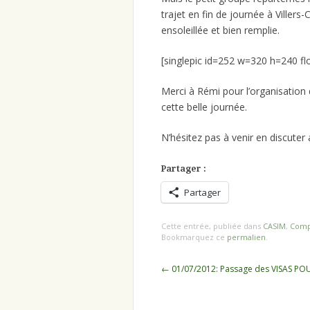
trajet en fin de journée à Villers
ensoleillée et bien remplie.
[singlepic id=252 w=320 h=240 fl
Merci à Rémi pour l’organisation 
cette belle journée.
N’hésitez pas à venir en discuter
Partager :
Partager
Cette entrée, publiée dans
CASIM
,
Comp
Bookmarquez ce
permalien
.
Navigation
←
01/07/2012: Passage des VISAS POU
des
articles