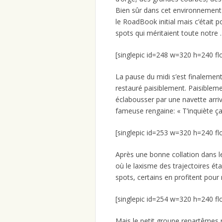
Bien sûr dans cet environnement 
le RoadBook initial mais c’était
spots qui méritaient toute notre 
[singlepic id=248 w=320 h=240 fl
La pause du midi s’est finalement
restauré paisiblement. Paisiblemen
éclabousser par une navette arriv
fameuse rengaine: « T’inquiète ça p
[singlepic id=253 w=320 h=240 fl
Après une bonne collation dans le
où le laxisme des trajectoires ét
spots, certains en profitent pour 
[singlepic id=254 w=320 h=240 fl
Mais le petit groupe repartêmes 