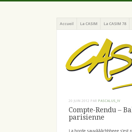
Menu
Aller
Chaine d'Amitié pour la Sécurité et l'I
CASIM 78
Accueil
La CASIM
La CASIM 78
au
contenu
principal
20 JUIN 2012
PAR
PASCALUS_IV
Compte-Rendu – Bal
parisienne
La horde sauvâââchhheee s’est r