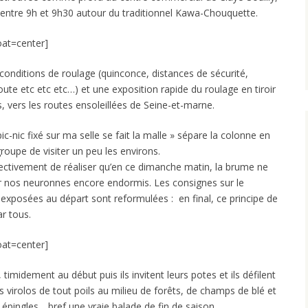
 entre 9h et 9h30 autour du traditionnel Kawa-Chouquette.
oat=center]
s conditions de roulage (quinconce, distances de sécurité,
oute etc etc etc…) et une exposition rapide du roulage en tiroir
ts, vers les routes ensoleillées de Seine-et-marne.
c-nic fixé sur ma selle se fait la malle » sépare la colonne en
oupe de visiter un peu les environs.
ctivement de réaliser qu’en ce dimanche matin, la brume ne
r nos neuronnes encore endormis. Les consignes sur le
 exposées au départ sont reformulées : en final, ce principe de
r tous.
oat=center]
timidement au début puis ils invitent leurs potes et ils défilent
 virolos de tout poils au milieu de forêts, de champs de blé et
épingles….bref une vraie balade de fin de saison.