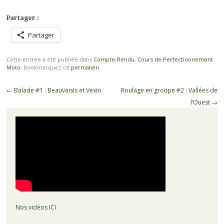
Partager :
Partager
Cette entrée a été publiée dans
Compte-Rendu
,
Cours de Perfectionnement
Moto
. Bookmarquez ce
permalien
.
Navigation
←
Balade #1 : Beauvaisis et Vexin
Roulage en groupe #2 : Vallées de
des
l’Ouest
→
articles
Nos vidéos ICI