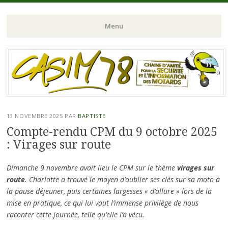
Chaine d'Amitié pour la Sécurité et l'Information des Motards du N-
CASIM 78
Menu
O de l'Ile de France
Aller
au
contenu
principal
13 NOVEMBRE 2025
PAR
BAPTISTE
Compte-rendu CPM du 9 octobre 2025
: Virages sur route
Dimanche 9 novembre avait lieu le CPM sur le thème
virages sur
route
. Charlotte a trouvé le moyen d’oublier ses clés sur sa moto à
la pause déjeuner, puis certaines largesses « d’allure » lors de la
mise en pratique, ce qui lui vaut l’immense privilège de nous
raconter cette journée, telle qu’elle l’a vécu.