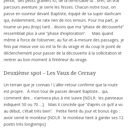
pente, des petits graviers ici, de la terre/sable là… bref, un vrai
parcours aventure. Je serre les fesses. Chacun notre tour, on
passe en ouvreur devant Baptiste, équipé de sa super dashcam
qui, évidemment, ne rate rien de nos erreurs. Pour ma part, je
tourne un peu (trop) tard… disons que ma “phase de découverte”
ressemblait plus à une “phase d’exploration”. Mais quand
même à force de l’observer, au fur-et-à-mesure des passages, je
finis par mieux voir où est la fin du virage et du coup le point de
déclenchement pour passer de la découverte à la sollicitation et
rentrer au bon moment à l’intérieur du virage.
Deuxième spot – Les Vaux de Cernay
Un terrain que je connais ! L’aller-retour confirme que la route
est propre. À mon tour de passer devant Baptiste… qui,
comment dire… n’arrivera plus à me suivre [NDLR : les panneaux
indiquent 50 ou 70 …]. Mais il concède que “d’après ce qu’il a vu
au début, c’était très bien”. Petite fierté du jour et bonus égo :
avoir semé le moniteur [NDLR : le moniteur tient à garder ses 12
points très longtemps]