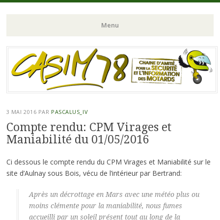
Chaine d'Amitié pour la Sécurité et l'Information des Motards du N-
CASIM 78
Menu
O de l'Ile de France
Aller
au
contenu
principal
3 MAI 2016
PAR
PASCALUS_IV
Compte rendu: CPM Virages et
Maniabilité du 01/05/2016
Ci dessous le compte rendu du CPM Virages et Maniabilité sur le
site d’Aulnay sous Bois, vécu de l’intérieur par Bertrand:
Après un décrottage en Mars avec une météo plus ou
moins clémente pour la maniabilité, nous fumes
accueilli par un soleil présent tout au long de la