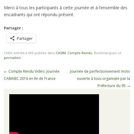
Merci à tous les participants à cette journée et à l’ensemble des
encadrants qui ont répondu présent.
Partager :
Partager
Cette entrée a été publiée dans
CASIM
,
Compte-Rendu
. Bookmarquez ce
permalien
.
Navigation
←
Compte Rendu Vidéo: Journée
Journée de perfectionnement moto
des
CAMABC 2016 en Ile de France
ouverte à tous organisée par la
articles
Préfecture du 95
→