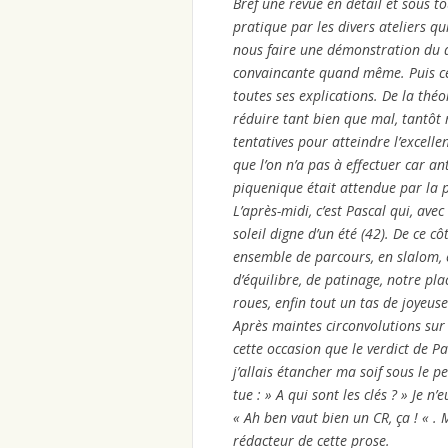
Bref une revue en détail et sous t
pratique par les divers ateliers q
nous faire une démonstration du d
convaincante quand même. Puis ce 
toutes ses explications. De la théo
réduire tant bien que mal, tantôt 
tentatives pour atteindre l’excelle
que l’on n’a pas à effectuer car an
piquenique était attendue par la p
L’après-midi, c’est Pascal qui, av
soleil digne d’un été (42). De ce cô
ensemble de parcours, en slalom, e
d’équilibre, de patinage, notre p
roues, enfin tout un tas de joyeus
Après maintes circonvolutions sur c
cette occasion que le verdict de 
j’allais étancher ma soif sous le 
tue : » A qui sont les clés ? » Je 
« Ah ben vaut bien un CR, ça ! « .
rédacteur de cette prose.