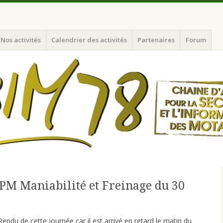
nformation des Motards du N-O de l'Ile de France
Nos activités
Calendrier des activités
Partenaires
Forum
PM Maniabilité et Freinage du 30
du de cette journée car il est arrivé en retard le matin du