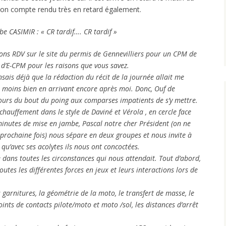
son compte rendu très en retard également.
be CASIMIR : « CR tardif…. CR tardif »
ns RDV sur le site du permis de Gennevilliers pour un CPM de
 d’E-CPM pour les raisons que vous savez.
nsais déjà que la rédaction du récit de la journée allait me
us moins bien en arrivant encore après moi. Donc, Ouf de
jours du bout du poing aux comparses impatients de s’y mettre.
 échauffement dans le style de Daviné et Vérola , en cercle face
inutes de mise en jambe, Pascal notre cher Président (on ne
a prochaine fois) nous sépare en deux groupes et nous invite à
 qu’avec ses acolytes ils nous ont concoctées.
e dans toutes les circonstances qui nous attendait. Tout d’abord,
utes les différentes forces en jeux et leurs interactions lors de
es garnitures, la géométrie de la moto, le transfert de masse, le
points de contacts pilote/moto et moto /sol, les distances d’arrêt