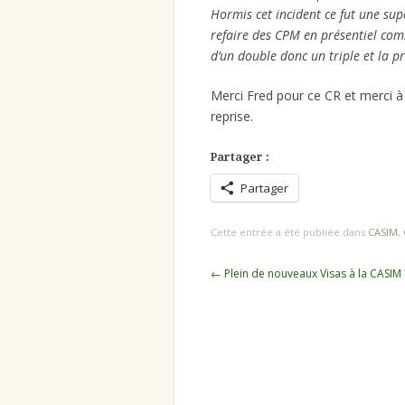
Hormis cet incident ce fut une sup
refaire des CPM en présentiel com
d’un double donc un triple et la pr
Merci Fred pour ce CR et merci à 
reprise.
Partager :
Partager
Cette entrée a été publiée dans
CASIM
,
Navigation
←
Plein de nouveaux Visas à la CASIM
des
articles