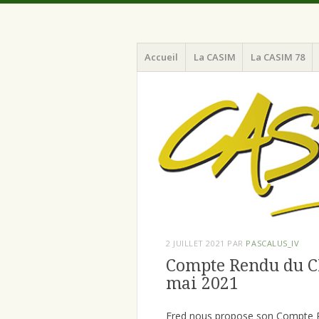
Menu
Aller
Chaine d'Amitié pour la Sécurité et l'I
CASIM 78
Accueil
La CASIM
La CASIM 78
au
contenu
principal
2 JUILLET 2021
PAR
PASCALUS_IV
Compte Rendu du C
mai 2021
Fred nous propose son Compte Ren