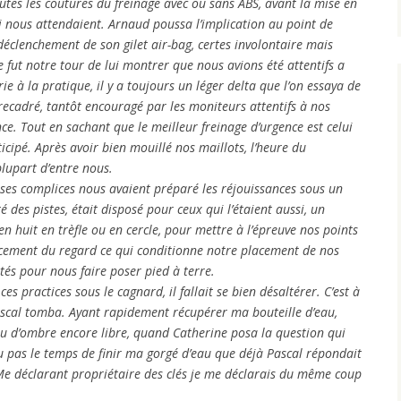
outes les coutures du freinage avec ou sans ABS, avant la mise en
ui nous attendaient. Arnaud poussa l’implication au point de
éclenchement de son gilet air-bag, certes involontaire mais
fut notre tour de lui montrer que nous avions été attentifs a
rie à la pratique, il y a toujours un léger delta que l’on essaya de
recadré, tantôt encouragé par les moniteurs attentifs à nos
nce. Tout en sachant que le meilleur freinage d’urgence est celui
ticipé. Après avoir bien mouillé nos maillots, l’heure du
lupart d’entre nous.
ec ses complices nous avaient préparé les réjouissances sous un
té des pistes, était disposé pour ceux qui l’étaient aussi, un
n huit en trèfle ou en cercle, pour mettre à l’épreuve nos points
lacement du regard ce qui conditionne notre placement de nos
etés pour nous faire poser pied à terre.
es practices sous le cagnard, il fallait se bien désaltérer. C’est à
Pascal tomba. Ayant rapidement récupérer ma bouteille d’eau,
peu d’ombre encore libre, quand Catherine posa la question qui
n’eu pas le temps de finir ma gorgé d’eau que déjà Pascal répondait
 Me déclarant propriétaire des clés je me déclarais du même coup