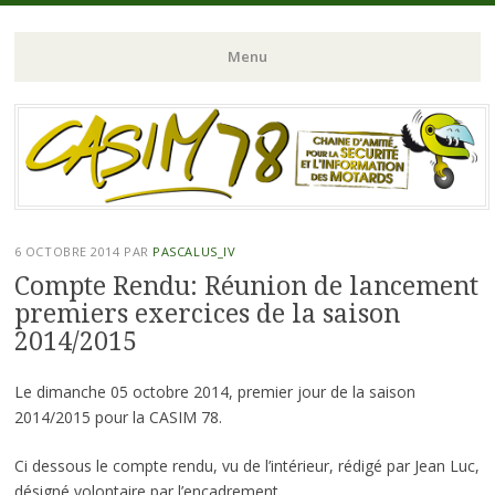
Chaine d'Amitié pour la Sécurité et l'Information des Motards du N-
CASIM 78
Menu
O de l'Ile de France
Aller
au
contenu
principal
6 OCTOBRE 2014
PAR
PASCALUS_IV
Compte Rendu: Réunion de lancement
premiers exercices de la saison
2014/2015
Le dimanche 05 octobre 2014, premier jour de la saison
2014/2015 pour la CASIM 78.
Ci dessous le compte rendu, vu de l’intérieur, rédigé par Jean Luc,
désigné volontaire par l’encadrement.