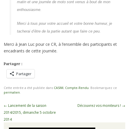
matin et une journée de moto sont venus à bout de mon
enthousiasme.
Merci à tous pour votre accueil et votre bonne humeur, je
tacherai d’être de la partie autant que faire ce peu.
Merci à Jean Luc pour ce CR, à l’ensemble des participants et
encadrants de cette journée.
Partager :
Partager
Cette entrée a été publiée dans
CASIM
,
Compte-Rendu
. Bookmarquez ce
permalien
.
Navigation
←
Lancement de la saison
Découvrez vos moniteurs !
→
des
2014/2015, dimanche 5 octobre
articles
2014