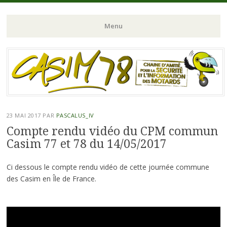
Chaine d'Amitié pour la Sécurité et l'Information des Motards du N-
CASIM 78
Menu
O de l'Ile de France
Aller
au
contenu
principal
23 MAI 2017
PAR
PASCALUS_IV
Compte rendu vidéo du CPM commun
Casim 77 et 78 du 14/05/2017
Ci dessous le compte rendu vidéo de cette journée commune
des Casim en Île de France.