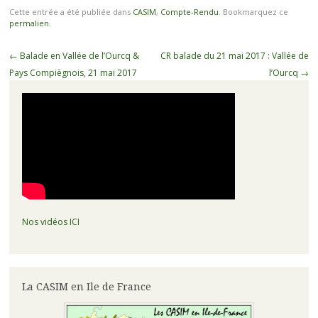
Cette entrée a été publiée dans
CASIM
,
Compte-Rendu
. Bookmarquez ce
permalien
.
Navigation
←
Balade en Vallée de l’Ourcq &
CR balade du 21 mai 2017 : Vallée de
des
Pays Compiègnois, 21 mai 2017
l’Ourcq
→
articles
Nos vidéos ICI
La CASIM en Ile de France