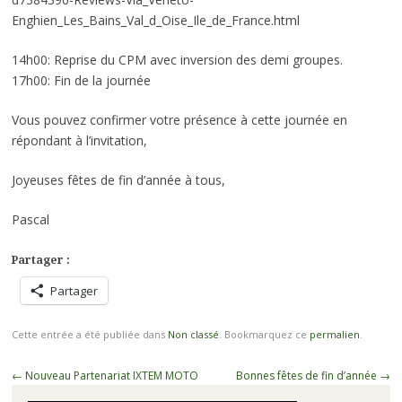
Enghien_Les_Bains_Val_d_Oise_Ile_de_France.html
14h00: Reprise du CPM avec inversion des demi groupes.
17h00: Fin de la journée
Vous pouvez confirmer votre présence à cette journée en
répondant à l’invitation,
Joyeuses fêtes de fin d’année à tous,
Pascal
Partager :
Partager
Cette entrée a été publiée dans
Non classé
. Bookmarquez ce
permalien
.
Navigation
←
Nouveau Partenariat IXTEM MOTO
Bonnes fêtes de fin d’année
→
des