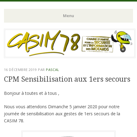
Chaine d'Amitié pour la Sécurité et l'Information des Motards du N-
CASIM 78
Menu
O de l'Ile de France
Aller
au
contenu
principal
16 DÉCEMBRE 2019
PAR
PASCAL
CPM Sensibilisation aux 1ers secours
Bonjour à toutes et à tous ,
Nous vous attendons Dimanche 5 janvier 2020 pour notre
journée de sensibilisation aux gestes de 1ers secours de la
CASIM 78.