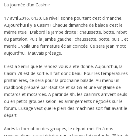
La journée d’un Casimir
17 avril 2016, 6h30. Le réveil sonne pourtant c’est dimanche.
Aujourd’hui il y a Casim ! Chaque dimanche de balade c’est le
même rituel. D’abord la jambe droite : chaussette, botte, rabat
du pantalon. Puis la jambe gauche : chaussette, botte, puis… et
merde… voilà une fermeture éclair coincée. Ce sera jean moto
aujourd’hui. Mauvais présage.
C’est à Senlis que le rendez-vous a été donné. Aujourd’hui, la
Casim 78 est de sortie. Il fait donc beau. Pour les températures
printanières, ce sera pour la prochaine balade. Au menu un
roadbook préparé par Baptiste et sa GS et une vingtaine de
motards et motardes. A partir de 9h, les casimirs arrivent seuls
ou en petits groupes selon les arrangements négociés sur le
forum. L’usage veut que le plein des machines soit fait avant le
départ.
Après la formation des groupes, le départ met fin à nos
conversations caractérisées par la bonne foi motarde. 70 km de