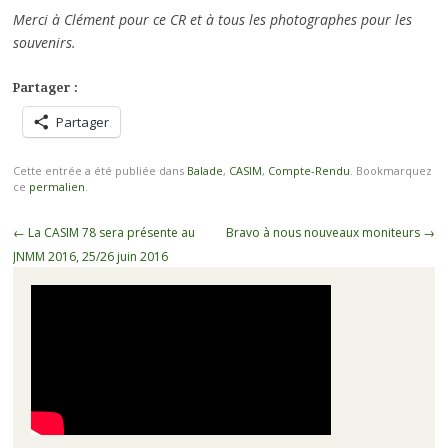
Merci à Clément pour ce CR et à tous les photographes pour les
souvenirs.
Partager :
Partager
Cette entrée a été publiée dans
Balade
,
CASIM
,
Compte-Rendu
. Bookmarquez
ce
permalien
.
Navigation
←
La CASIM 78 sera présente au
Bravo à nous nouveaux moniteurs
→
des
JNMM 2016, 25/26 juin 2016
articles