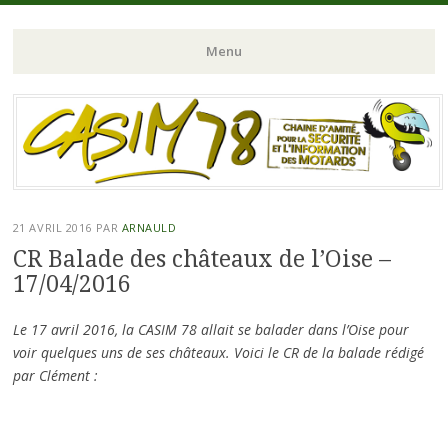
Chaine d'Amitié pour la Sécurité et l'Information des Motards du N-
CASIM 78
Menu
O de l'Ile de France
Aller
au
contenu
principal
21 AVRIL 2016
PAR
ARNAULD
CR Balade des châteaux de l’Oise –
17/04/2016
Le 17 avril 2016, la CASIM 78 allait se balader dans l’Oise pour
voir quelques uns de ses châteaux. Voici le CR de la balade rédigé
par Clément :