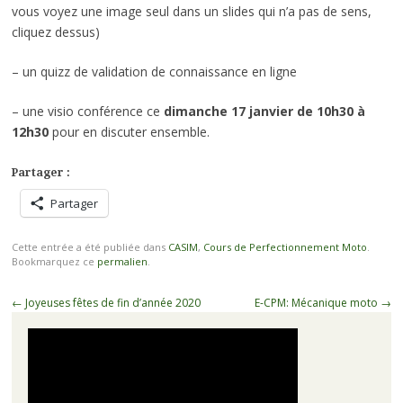
vous voyez une image seul dans un slides qui n’a pas de sens,
cliquez dessus)
– un quizz de validation de connaissance en ligne
– une visio conférence ce
dimanche 17 janvier de 10h30 à
12h30
pour en discuter ensemble.
Partager :
Partager
Cette entrée a été publiée dans
CASIM
,
Cours de Perfectionnement Moto
.
Bookmarquez ce
permalien
.
Navigation
←
Joyeuses fêtes de fin d’année 2020
E-CPM: Mécanique moto
→
des
articles