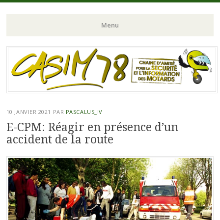
Chaine d'Amitié pour la Sécurité et l'Information des Motards du N-
CASIM 78
Menu
O de l'Ile de France
Aller
au
contenu
principal
10 JANVIER 2021
PAR
PASCALUS_IV
E-CPM: Réagir en présence d’un
accident de la route