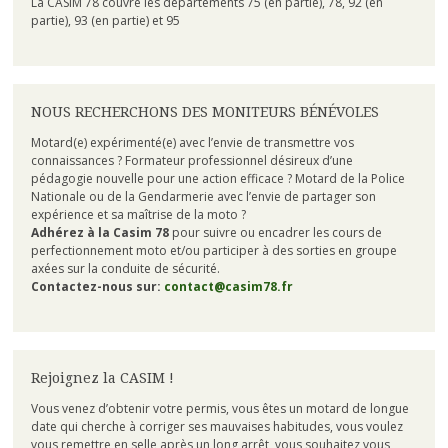
La CASIM 78 couvre les départements 75 (en partie), 78, 92 (en
partie), 93 (en partie) et 95
NOUS RECHERCHONS DES MONITEURS BÉNÉVOLES
Motard(e) expérimenté(e) avec l’envie de transmettre vos
connaissances ? Formateur professionnel désireux d’une
pédagogie nouvelle pour une action efficace ? Motard de la Police
Nationale ou de la Gendarmerie avec l’envie de partager son
expérience et sa maîtrise de la moto ?
Adhérez à la Casim 78
pour suivre ou encadrer les cours de
perfectionnement moto et/ou participer à des sorties en groupe
axées sur la conduite de sécurité.
Contactez-nous sur:
contact@casim78.fr
Rejoignez la CASIM !
Vous venez d’obtenir votre permis, vous êtes un motard de longue
date qui cherche à corriger ses mauvaises habitudes, vous voulez
vous remettre en selle après un long arrêt, vous souhaitez vous