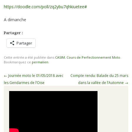
https://doodle.com/poll/zq2ybu7qhkiuetee#
A dimanche
Partager :
Partager
Cette entrée a été publiée dans
CASIM
,
Cours de Perfectionnement Moto
.
Bookmarquez ce
permalien
.
Navigation
←
Journée moto le 01/05/2018 avec
Compte rendu: Balade du 25 mars
des
les Gendarmes de l’Oise
dans la vallée de l’Automne
→
articles