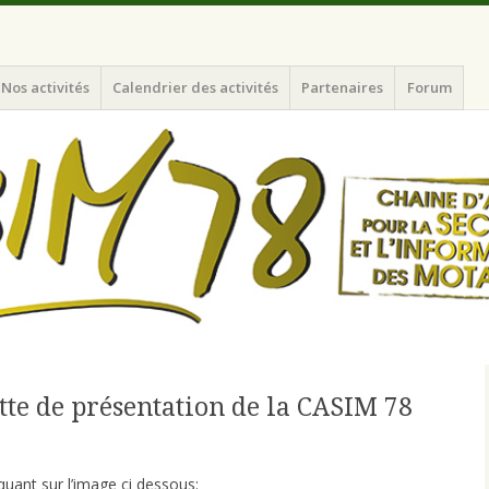
nformation des Motards du N-O de l'Ile de France
Nos activités
Calendrier des activités
Partenaires
Forum
tte de présentation de la CASIM 78
quant sur l’image ci dessous: