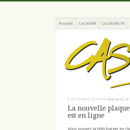
Menu
Aller
Chaine d'Amitié pour la Sécurité et l'I
CASIM 78
Accueil
La CASIM
La CASIM 78
au
contenu
principal
8 SEPTEMBRE 2014
PAR
PASCALUS_IV
La nouvelle plaque
est en ligne
Vous pouvez la télécharger en cli