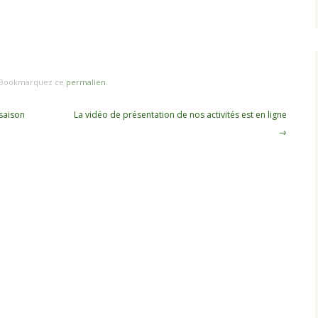
 Bookmarquez ce
permalien
.
 saison
La vidéo de présentation de nos activités est en ligne
→