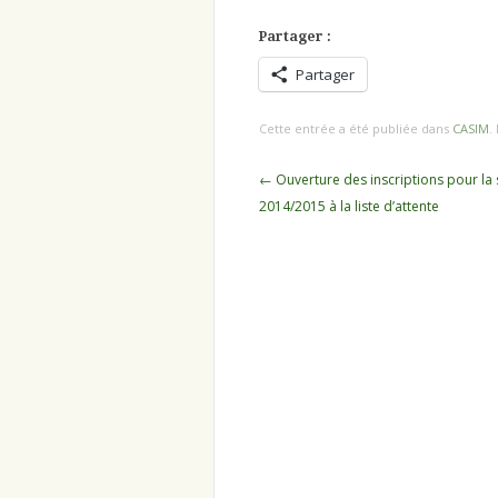
Partager :
Partager
Cette entrée a été publiée dans
CASIM
.
Navigation
←
Ouverture des inscriptions pour la
des
2014/2015 à la liste d’attente
articles