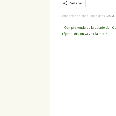
Partager
Cette entrée a été publiée dans
CASIM
.
Navigation
←
Compte rendu de la balade du 10 a
des
Tréport : dis, on va voir la mer ?
articles