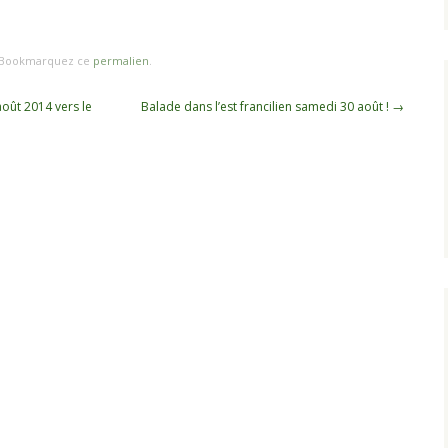
 Bookmarquez ce
permalien
.
oût 2014 vers le
Balade dans l’est francilien samedi 30 août !
→