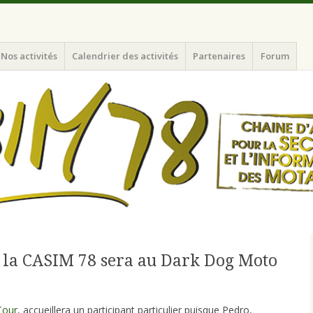
nformation des Motards du N-O de l'Ile de France
Nos activités
Calendrier des activités
Partenaires
Forum
 la CASIM 78 sera au Dark Dog Moto
Tour
, accueillera un participant particulier puisque Pedro,