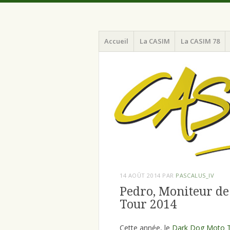
Menu
Aller
Chaine d'Amitié pour la Sécurité et l'I
CASIM 78
Accueil
La CASIM
La CASIM 78
au
contenu
principal
14 AOÛT 2014
PAR
PASCALUS_IV
Pedro, Moniteur de
Tour 2014
Cette année, le
Dark Dog Moto 