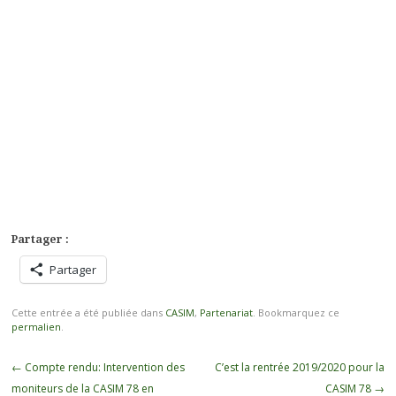
Partager :
Partager
Cette entrée a été publiée dans
CASIM
,
Partenariat
. Bookmarquez ce
permalien
.
Navigation
←
Compte rendu: Intervention des
C’est la rentrée 2019/2020 pour la
des
moniteurs de la CASIM 78 en
CASIM 78
→