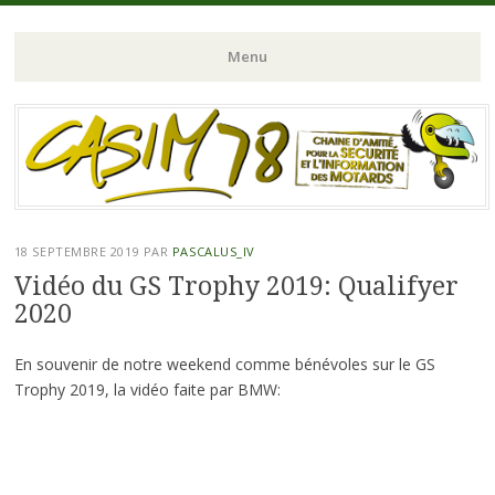
Chaine d'Amitié pour la Sécurité et l'Information des Motards du N-
CASIM 78
Menu
O de l'Ile de France
Aller
au
contenu
principal
18 SEPTEMBRE 2019
PAR
PASCALUS_IV
Vidéo du GS Trophy 2019: Qualifyer
2020
En souvenir de notre weekend comme bénévoles sur le GS
Trophy 2019, la vidéo faite par BMW: