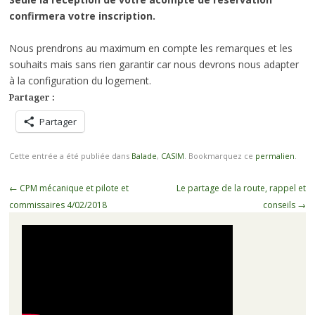
confirmera votre inscription.
Nous prendrons au maximum en compte les remarques et les
souhaits mais sans rien garantir car nous devrons nous adapter
à la configuration du logement.
Partager :
Partager
Cette entrée a été publiée dans
Balade
,
CASIM
. Bookmarquez ce
permalien
.
Navigation
←
CPM mécanique et pilote et
Le partage de la route, rappel et
des
commissaires 4/02/2018
conseils
→
articles