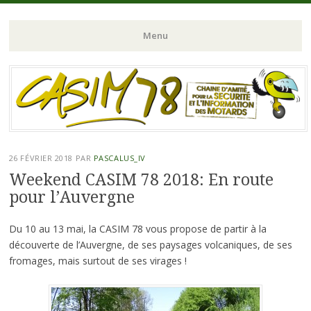
Chaine d'Amitié pour la Sécurité et l'Information des Motards du N-
CASIM 78
Menu
O de l'Ile de France
Aller
au
contenu
principal
26 FÉVRIER 2018
PAR
PASCALUS_IV
Weekend CASIM 78 2018: En route
pour l’Auvergne
Du 10 au 13 mai, la CASIM 78 vous propose de partir à la
découverte de l’
Auvergne
, de ses paysages volcaniques, de ses
fromages, mais surtout de ses virages !