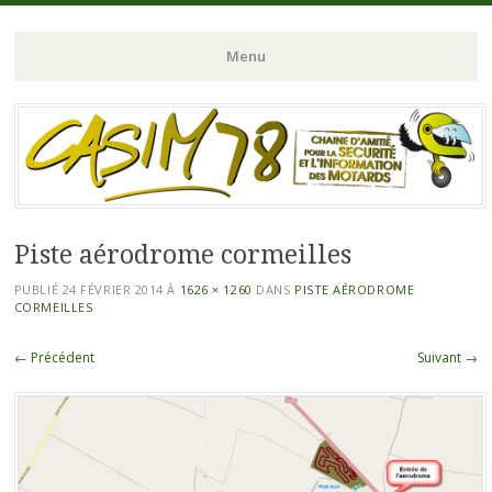
Chaine d'Amitié pour la Sécurité et l'Information des Motards du N-
CASIM 78
Menu
O de l'Ile de France
Aller
au
contenu
principal
Piste aérodrome cormeilles
PUBLIÉ
24 FÉVRIER 2014
À
1626 × 1260
DANS
PISTE AÉRODROME
CORMEILLES
← Précédent
Suivant →