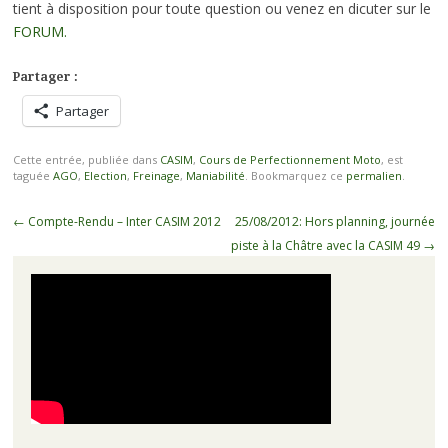
tient à disposition pour toute question ou venez en dicuter sur le
FORUM.
Partager :
Partager
Cette entrée, publiée dans
CASIM
,
Cours de Perfectionnement Moto
, est
taguée
AGO
,
Election
,
Freinage
,
Maniabilité
. Bookmarquez ce
permalien
.
Navigation
←
Compte-Rendu – Inter CASIM 2012
25/08/2012: Hors planning, journée
des
piste à la Châtre avec la CASIM 49
→
articles