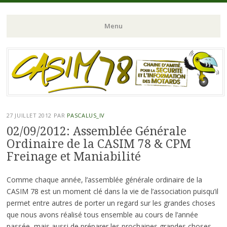
Chaine d'Amitié pour la Sécurité et l'Information des Motards du N-
CASIM 78
Menu
O de l'Ile de France
Aller
au
contenu
principal
27 JUILLET 2012
PAR
PASCALUS_IV
02/09/2012: Assemblée Générale
Ordinaire de la CASIM 78 & CPM
Freinage et Maniabilité
Comme chaque année, l’assemblée générale ordinaire de la
CASIM 78 est un moment clé dans la vie de l’association puisqu’il
permet entre autres de porter un regard sur les grandes choses
que nous avons réalisé tous ensemble au cours de l’année
passée, mais aussi de préparer les prochaines grandes choses