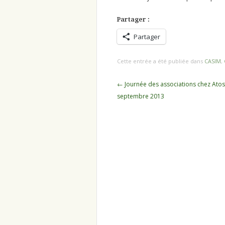
Partager :
Partager
Cette entrée a été publiée dans
CASIM
,
Navigation
←
Journée des associations chez Atos
des
septembre 2013
articles