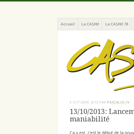
Menu
Aller
Chaine d'Amitié pour la Sécurité et l'I
CASIM 78
Accueil
La CASIM
La CASIM 78
au
contenu
principal
3 OCTOBRE 2013
PAR
PASCALUS_IV
13/10/2013: Lancem
maniabilité
Ça y est, c’est le début de la nou