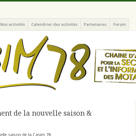
nformation des Motards du N-O de l'Ile de France
Nos activités
Calendrier des activités
Partenaires
Forum
ent de la nouvelle saison &
velle saison de la Casim 78.