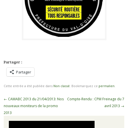
Partager :
Partager
Cette entrée a été publiée dans
Non classé
. Bookmarquez ce
permalien
.
Navigation
←
CAMABC 2013 du 21/04/2013: Nos
Compte-Rendu : CPM Freinage du 7
des
nouveaux moniteurs de la promo
avril 2013
→
articles
2013