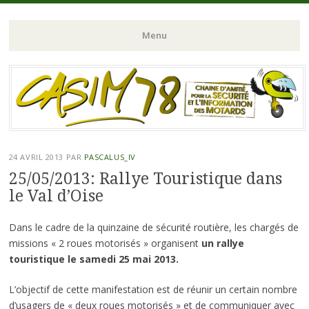
Chaine d'Amitié pour la Sécurité et l'Information des Motards du N-
CASIM 78
Menu
O de l'Ile de France
Aller
au
contenu
principal
24 AVRIL 2013
PAR
PASCALUS_IV
25/05/2013: Rallye Touristique dans
le Val d’Oise
Dans le cadre de la quinzaine de sécurité routière, les chargés de
missions « 2 roues motorisés » organisent
un rallye
touristique le samedi 25 mai 2013.
L’objectif de cette manifestation est de réunir un certain nombre
d’usagers de « deux roues motorisés » et de communiquer avec