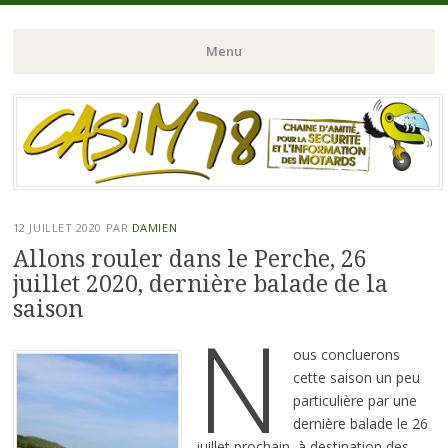
Chaine d'Amitié pour la Sécurité et l'Information des Motards du N-
CASIM 78
Menu
O de l'Ile de France
Aller
au
contenu
principal
12 JUILLET 2020
PAR
DAMIEN
Allons rouler dans le Perche, 26
juillet 2020, dernière balade de la
saison
N
ous concluerons
cette saison un peu
particulière par une
dernière balade le 26
juillet prochain, à destination des