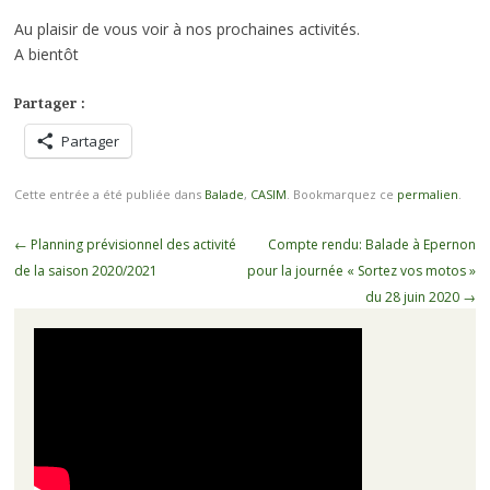
Au plaisir de vous voir à nos prochaines activités.
A bientôt
Partager :
Partager
Cette entrée a été publiée dans
Balade
,
CASIM
. Bookmarquez ce
permalien
.
Navigation
←
Planning prévisionnel des activité
Compte rendu: Balade à Epernon
des
de la saison 2020/2021
pour la journée « Sortez vos motos »
articles
du 28 juin 2020
→