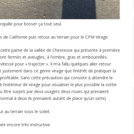
anquille pour bosser ça tout seul.
s de Californie puis retour au terrain pour le CPM Virage.
r cette partie de la vallée de Chevreuse qui présente à première
sont fermés et aveugles, à l’ombre, gras et embouteillés.
tesse pour « trajecter ». Il m’a fallu quelques aller-retour
 justement dans ce genre virage que l’intérêt de pratiquer la
s profitable. Sans cette précaution qui consiste à attendre le
à l’extérieur de virage pour visualiser le plus possible la sortie
pu être surpris par deux usagers deux roues qui prenaient
normal à deux ils prenaient autant de place qu’un semi)
r au terrain sous le soleil.
née encore très instructive.