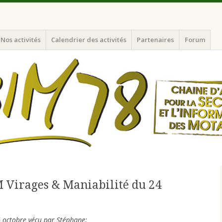
nformation des Motards du N-O de l'Ile de France
Nos activités
Calendrier des activités
Partenaires
Forum
 Virages & Maniabilité du 24
4 octobre vécu par Stéphane: