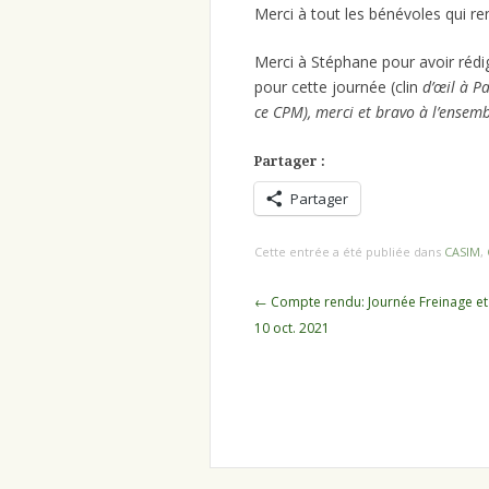
Merci à tout les bénévoles qui r
Merci à Stéphane pour avoir rédi
pour cette journée (clin
d’œil à P
ce CPM), merci et bravo à l’ensemb
Partager :
Partager
Cette entrée a été publiée dans
CASIM
,
Navigation
←
Compte rendu: Journée Freinage et 
des
10 oct. 2021
articles