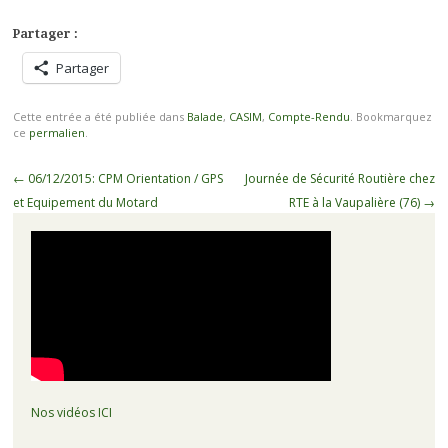
Partager :
Partager
Cette entrée a été publiée dans
Balade
,
CASIM
,
Compte-Rendu
. Bookmarquez
ce
permalien
.
Navigation
←
06/12/2015: CPM Orientation / GPS
Journée de Sécurité Routière chez
des
et Equipement du Motard
RTE à la Vaupalière (76)
→
articles
Nos vidéos ICI