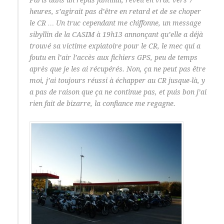
heures, s’agirait pas d’être en retard et de se choper
le CR … Un truc cependant me chiffonne, un message
sibyllin de la CASIM à 19h13 annonçant qu’elle a déjà
trouvé sa victime expiatoire pour le CR, le mec qui a
foutu en l’air l’accès aux fichiers GPS, peu de temps
après que je les ai récupérés. Non, ça ne peut pas être
moi, j’ai toujours réussi à échapper au CR jusque-là, y
a pas de raison que ça ne continue pas, et puis bon j’ai
rien fait de bizarre, la confiance me regagne.