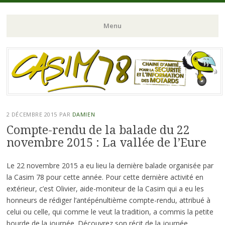
Chaine d'Amitié pour la Sécurité et l'Information des Motards du N-
CASIM 78
Menu
O de l'Ile de France
Aller
au
contenu
principal
2 DÉCEMBRE 2015
PAR
DAMIEN
Compte-rendu de la balade du 22
novembre 2015 : La vallée de l’Eure
Le 22 novembre 2015 a eu lieu la dernière balade organisée par
la Casim 78 pour cette année. Pour cette dernière activité en
extérieur, c’est Olivier, aide-moniteur de la Casim qui a eu les
honneurs de rédiger l’antépénultième compte-rendu, attribué à
celui ou celle, qui comme le veut la tradition, a commis la petite
bourde de la journée. Découvrez son récit de la journée.