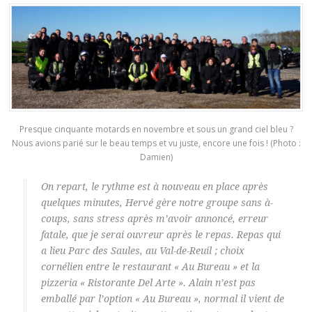
Presque cinquante motards en novembre et sous un grand ciel bleu ?
Nous avions parié sur le beau temps et vu juste, encore une fois ! (Photo :
Damien)
On repart, le rythme est à nouveau en place après
quelques minutes, Hervé gère notre groupe sans à-
coups, sans stress après m’avoir annoncé, erreur
fatale, que je serai ouvreur après le repas. Repas qui
a lieu Parc des Saules, au Val-de-Reuil ; choix
cornélien entre le restaurant «
Au Bureau
» et la
pizzeria «
Ristorante Del Arte
». Alain n’est pas
emballé par l’option «
Au Bureau
», normal il vient de