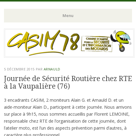
Chaine d'Amitié pour la Sécurité et l'Information des Motards du N-
CASIM 78
Menu
O de l'Ile de France
Aller
au
contenu
principal
5 DÉCEMBRE 2015
PAR
ARNAULD
Journée de Sécurité Routière chez RTE
à la Vaupalière (76)
3 encadrants CASIM, 2 moniteurs Alain G. et Arnauld D. et un
aide-moniteur Alain D., participent à cette journée. Nous arrivons
sur place à 9h15, nous sommes accueillis par Florent LEMOINE,
responsable chez RTE de l’organisation de cette journée, dont
l’atelier moto, est l’un des aspects prévention parmi d’autres, à
caractère plus professionnel.