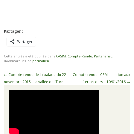
Partager :
Partager
Cette entrée a été publiée dans
CASIM
,
Compte-Rendu
,
Partenariat
.
Bookmarquez ce
permalien
.
Navigation
←
Compte-rendu de la balade du 22
Compte rendu : CPM Initiation aux
des
novembre 2015 : La vallée de l’Eure
1er secours – 10/01/2016
→
articles