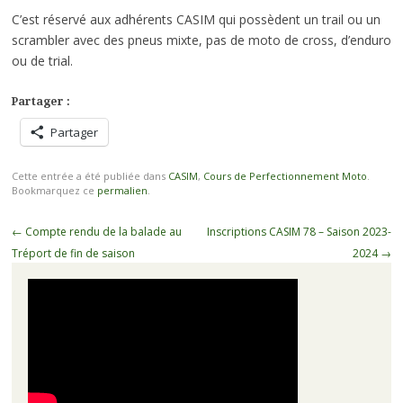
C’est réservé aux adhérents CASIM qui possèdent un trail ou un
scrambler avec des pneus mixte, pas de moto de cross, d’enduro
ou de trial.
Partager :
Partager
Cette entrée a été publiée dans
CASIM
,
Cours de Perfectionnement Moto
.
Bookmarquez ce
permalien
.
Navigation
←
Compte rendu de la balade au
Inscriptions CASIM 78 – Saison 2023-
des
Tréport de fin de saison
2024
→
articles