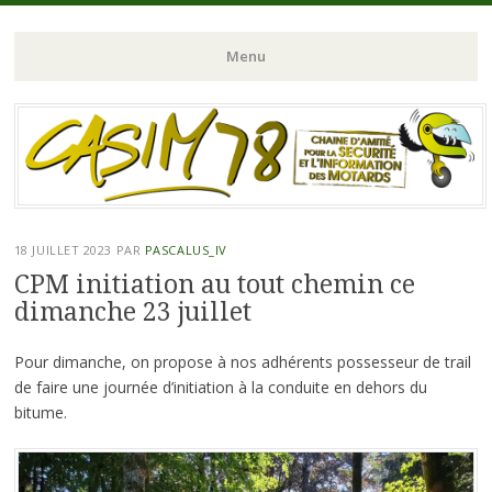
Chaine d'Amitié pour la Sécurité et l'Information des Motards du N-
CASIM 78
Menu
O de l'Ile de France
Aller
au
contenu
principal
18 JUILLET 2023
PAR
PASCALUS_IV
CPM initiation au tout chemin ce
dimanche 23 juillet
Pour dimanche, on propose à nos adhérents possesseur de trail
de faire une journée d’initiation à la conduite en dehors du
bitume.