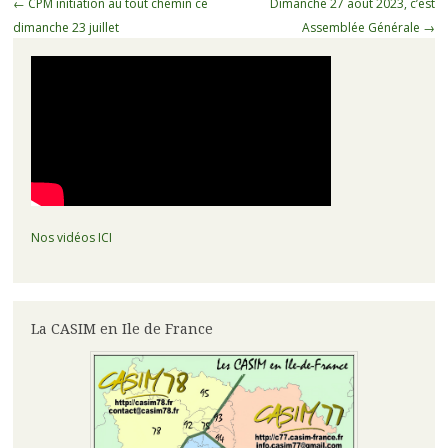
Navigation
←
CPM initiation au tout chemin ce
Dimanche 27 août 2023, c’est
des
dimanche 23 juillet
Assemblée Générale
→
articles
Nos vidéos ICI
La CASIM en Ile de France