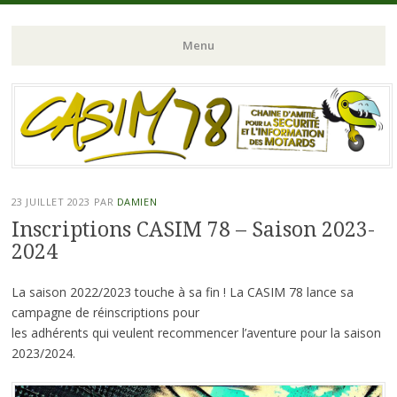
Chaine d'Amitié pour la Sécurité et l'Information des Motards du N-
CASIM 78
Menu
O de l'Ile de France
Aller
au
contenu
principal
23 JUILLET 2023
PAR
DAMIEN
Inscriptions CASIM 78 – Saison 2023-
2024
La saison 2022/2023 touche à sa fin ! La CASIM 78 lance sa
campagne de réinscriptions pour
les adhérents qui veulent recommencer l’aventure pour la saison
2023/2024.