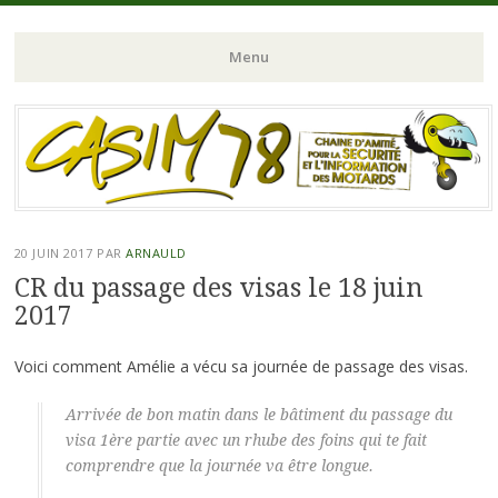
Chaine d'Amitié pour la Sécurité et l'Information des Motards du N-
CASIM 78
Menu
O de l'Ile de France
Aller
au
contenu
principal
20 JUIN 2017
PAR
ARNAULD
CR du passage des visas le 18 juin
2017
Voici comment Amélie a vécu sa journée de passage des visas.
Arrivée de bon matin dans le bâtiment du passage du
visa 1ère partie avec un rhube des foins qui te fait
comprendre que la journée va être longue.