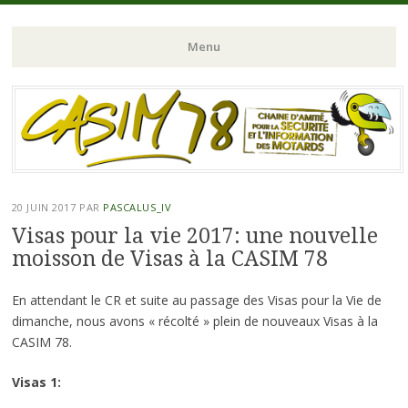
Chaine d'Amitié pour la Sécurité et l'Information des Motards du N-
CASIM 78
Menu
O de l'Ile de France
Aller
au
contenu
principal
20 JUIN 2017
PAR
PASCALUS_IV
Visas pour la vie 2017: une nouvelle
moisson de Visas à la CASIM 78
En attendant le CR et suite au passage des Visas pour la Vie de
dimanche, nous avons « récolté » plein de nouveaux Visas à la
CASIM 78.
Visas 1: