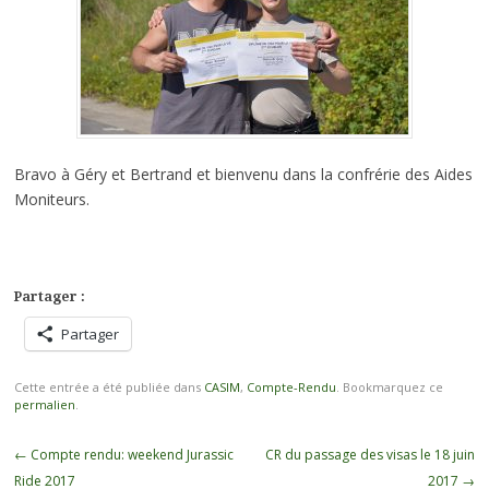
Bravo à Géry et Bertrand et bienvenu dans la confrérie des Aides
Moniteurs.
Partager :
Partager
Cette entrée a été publiée dans
CASIM
,
Compte-Rendu
. Bookmarquez ce
permalien
.
Navigation
←
Compte rendu: weekend Jurassic
CR du passage des visas le 18 juin
des
Ride 2017
2017
→