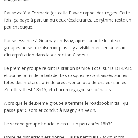
Pause-café à Formerie (ça caille !) avec rappel des règles. Cette
fois, ça paye à part un ou deux récalcitrants. Le rythme reste un
peu chaotique.
Pause essence à Gournay-en-Bray, après laquelle les deux
groupes ne se recroiseront plus. Il y a visiblement eu un écart
d’interprétation dans la « direction Gisors ».
Le premier groupe rejoint la station service Total sur la D14/A15
et sonne la fin de la balade. Les casques restent vissés sur les
têtes des motards afin de préserver un peu de chaleur sur les
z’oreilles. Il est 18h15, et chacun regagne ses pénates.
Alors que le deuxième groupe a terminé le roadbook initial, qui
passe par Gisors et conclut à Magny-en-Vexin.
Le second groupe boucle le circuit un peu après 18h30.
Ordre de dispersion est donné. Il aura parcouru 234km (hors