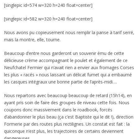
[singlepic id=574 w=320 h=240 float=center]
[singlepic id=582 w=320 h=240 float=center]
Nous avons pu copieusement nous remplir la panse à tarif serré,
mais la montre, elle, tourne.
Beaucoup d’entre nous garderont un souvenir ému de cette
délicieuse crème accompagnant le poulet et également de ce
Neufchatel Fermier qui n’avait rien a envier aux fromages Corses
les plus « racés » nous laissant un délicat fumet qui a embaumé
les casques intégraux une bonne partie de l’après-midi….
Nous repartons avec beaucoup beaucoup de retard (15h14), en
ayant pris soin de faire des groupes de niveau cette fois. Nous
coupons donc massivement dans le roadbook, forcés
d’abandonner le plus beau (ça c’est Baptiste qui le dit !), direction
Formerie par des routes plus rectilignes. Un constat est fait : la
quiconque n’est plus, les trajectoires de certains deviennent
dangereuses.