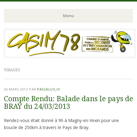
Chaine d'Amitié pour la Sécurité et l'Information des Motards du N-
CASIM 78
Menu
O de l'Ile de France
Aller
au
contenu
principal
VIRAGES
26 MARS 2013
PAR
PASCALUS_IV
Compte Rendu: Balade dans le pays de
BRAY du 24/03/2013
Rendez-vous était donné à 9h à Magny-en-Vexin pour une
boucle de 250km à travers le Pays de Bray.