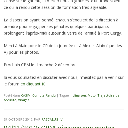
Cerise sur le gâteau, la météo nous a gratifiés d’un franc soleil
ce qui a rendu cette session de formation très agréable.
La dispersion ayant sonné, chacun s’enquiert de la direction à
prendre pour regagner ses pénates quelques participants
prolongent l’après-midi autour du verre de l’amitié à Port Cergy.
Merci à Alain pour le CR de la journée et à Alex et Alain (que des
A) pour les photos.
Prochain CPM le dimanche 2 décembre.
Si vous souhaitez en discuter avec nous, n’hésitez pas à venir sur
le forum
en cliquant ICI
.
Posté dans
CASIM
,
Compte-Rendu
|
Tagué
inclinaison
,
Moto
,
Trajectoire de
sécurité
,
Virages
29 OCTOBRE 2012
PAR
PASCALUS_IV